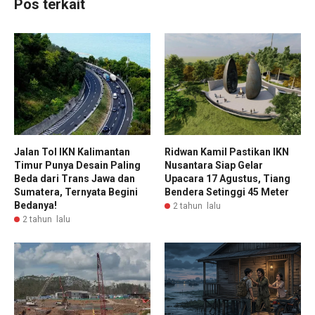
Pos terkait
Jalan Tol IKN Kalimantan
Ridwan Kamil Pastikan IKN
Timur Punya Desain Paling
Nusantara Siap Gelar
Beda dari Trans Jawa dan
Upacara 17 Agustus, Tiang
Sumatera, Ternyata Begini
Bendera Setinggi 45 Meter
Bedanya!
2 tahun lalu
2 tahun lalu