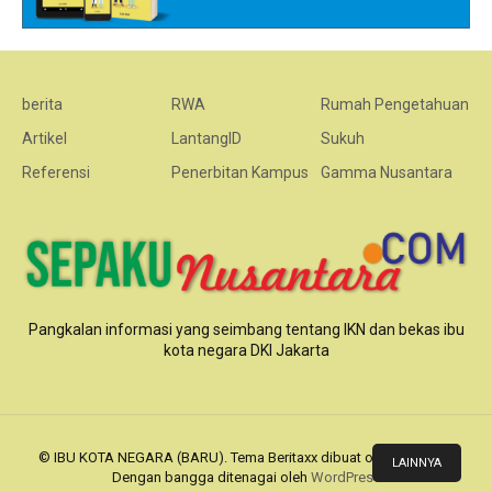
berita
RWA
Rumah Pengetahuan
Artikel
LantangID
Sukuh
Referensi
Penerbitan Kampus
Gamma Nusantara
Pangkalan informasi yang seimbang tentang IKN dan bekas ibu
kota negara DKI Jakarta
© IBU KOTA NEGARA (BARU). Tema Beritaxx dibuat oleh
Team XX
.
LAINNYA
Dengan bangga ditenagai oleh
WordPress