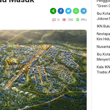
Penggusu
“Green C
Ibu Kot
Jokowi 
0
705
PPU
IKN Buka
Nestapa 
Kini Hid
Nusanta
Ibu Kot
Menyert
Kala IK
Tradisi 