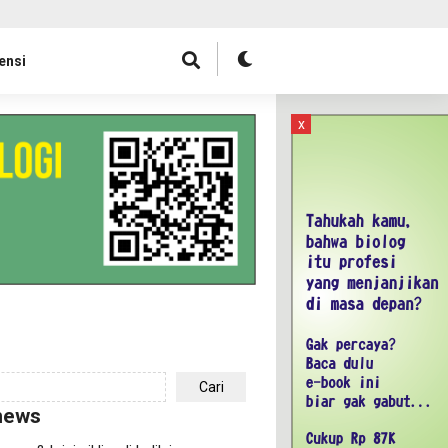
ensi
x
Cari
news