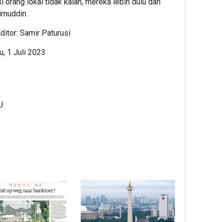
si orang lokal tidak kalah, mereka lebih dulu dan
limuddin.
itor: Samir Paturusi
, 1 Juli 2023
U