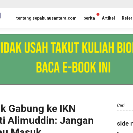
tentang sepakunusantara.com
berita
Artikel
Refer
ak Gabung ke IKN
Cari
ti Alimuddin: Jangan
side 
au Masuk