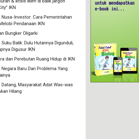
ran & krisis iklim di balik jargon
ity” IKN
a Nusa-Investor: Cara Pemerintahan
Melobi Pendanaan IKN
n Bungker Oligarki
Suku Balik: Dulu Hutannya Digunduli,
upnya Digusur IKN
ra dan Perebutan Ruang Hidup di IKN
a Negara Baru Dan Problema Yang
ainya
N Datang, Masyarakat Adat Was-was
Akan Hilang