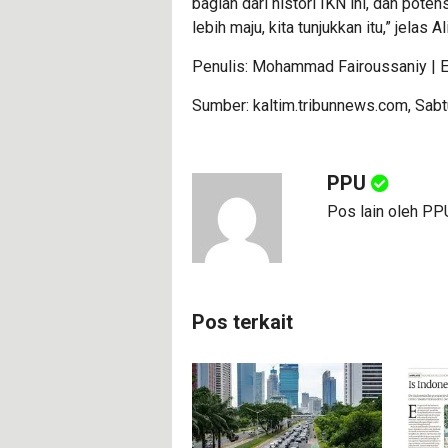
bagian dari histori IKN ini, dan poten
lebih maju, kita tunjukkan itu,” jelas A
Penulis: Mohammad Fairoussaniy | Ed
Sumber: kaltim.tribunnews.com, Sabtu
PPU
Pos lain oleh PP
Pos terkait