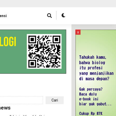
ensi
x
Cari
news