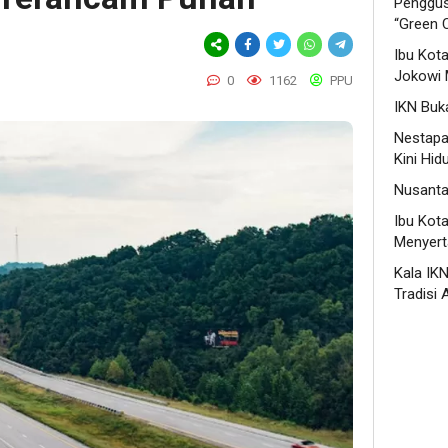
Penggusu
“Green C
Ibu Kot
Jokowi 
0
1162
PPU
IKN Buka
Nestapa 
Kini Hid
Nusanta
Ibu Kot
Menyert
Kala IK
Tradisi 