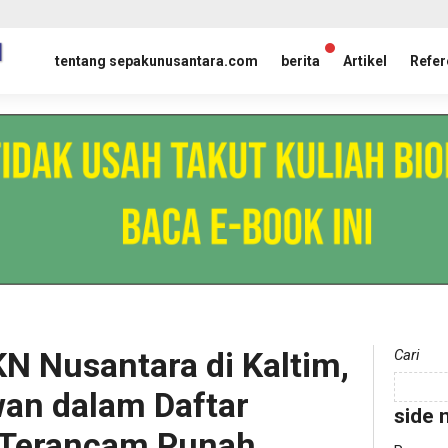
tentang sepakunusantara.com
berita
Artikel
Refer
N Nusantara di Kaltim,
Cari
an dalam Daftar
side 
 Terancam Punah