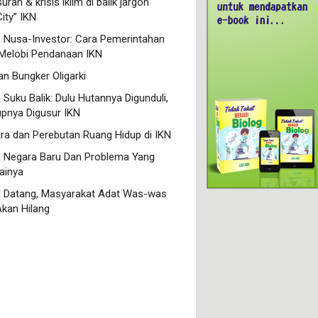
ran & krisis iklim di balik jargon
ity” IKN
a Nusa-Investor: Cara Pemerintahan
Melobi Pendanaan IKN
n Bungker Oligarki
Suku Balik: Dulu Hutannya Digunduli,
upnya Digusur IKN
ra dan Perebutan Ruang Hidup di IKN
a Negara Baru Dan Problema Yang
ainya
N Datang, Masyarakat Adat Was-was
Akan Hilang