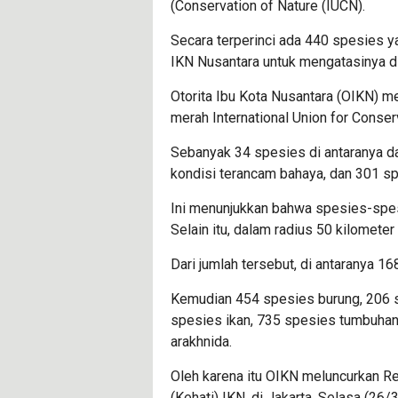
(Conservation of Nature (IUCN).
Secara terperinci ada 440 spesies ya
IKN Nusantara untuk mengatasinya di a
Otorita Ibu Kota Nusantara (OIKN) 
merah International Union for Conser
Sebanyak 34 spesies di antaranya d
kondisi terancam bahaya, dan 301 sp
Ini menunjukkan bahwa spesies-spe
Selain itu, dalam radius 50 kilometer
Dari jumlah tersebut, di antaranya 1
Kemudian 454 spesies burung, 206 sp
spesies ikan, 735 spesies tumbuhan,
arakhnida.
Oleh karena itu OIKN meluncurkan R
(Kehati) IKN, di Jakarta, Selasa (26/