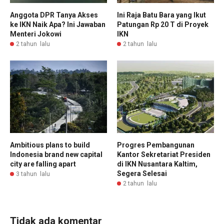
Anggota DPR Tanya Akses
Ini Raja Batu Bara yang Ikut
ke IKN Naik Apa? Ini Jawaban
Patungan Rp 20 T di Proyek
Menteri Jokowi
IKN
2 tahun lalu
2 tahun lalu
Ambitious plans to build
Progres Pembangunan
Indonesia brand new capital
Kantor Sekretariat Presiden
city are falling apart
di IKN Nusantara Kaltim,
Segera Selesai
3 tahun lalu
2 tahun lalu
Tidak ada komentar