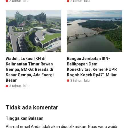
2 tahun lalu
2 tahun lalu
Waduh, Lokasi IKN di
Bangun Jembatan IKN-
Kalimantan Timur Rawan
Balikpapan Demi
Gempa, BMKG: Berada di
Konektivitas, KemenPUPR
Sesar Gempa, Ada Energi
Rogoh Kocek Rp471 Miliar
Besar
3 tahun lalu
3 tahun lalu
Tidak ada komentar
Tinggalkan Balasan
Alamat email Anda tidak akan dipublikasikan.
Ruas yang wajib