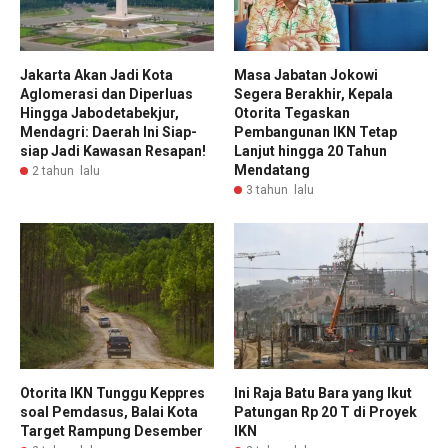
Jakarta Akan Jadi Kota
Masa Jabatan Jokowi
Aglomerasi dan Diperluas
Segera Berakhir, Kepala
Hingga Jabodetabekjur,
Otorita Tegaskan
Mendagri: Daerah Ini Siap-
Pembangunan IKN Tetap
siap Jadi Kawasan Resapan!
Lanjut hingga 20 Tahun
Mendatang
2 tahun lalu
3 tahun lalu
Otorita IKN Tunggu Keppres
Ini Raja Batu Bara yang Ikut
soal Pemdasus, Balai Kota
Patungan Rp 20 T di Proyek
Target Rampung Desember
IKN