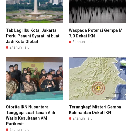
Tak Lagi Ibu Kota, Jakarta
Waspada Potensi Gempa M
Perlu Penuhi Syarat Ini buat
7,0 Dekat IKN
Jadi Kota Global
3 tahun lalu
2 tahun lalu
Otorita IKN Nusantara
Terungkap! Misteri Gempa
Tanggapi soal Tanah Ahli
Kalimantan Dekat IKN
Waris Kesultanan AM
2 tahun lalu
Parikesit
2 tahun lalu